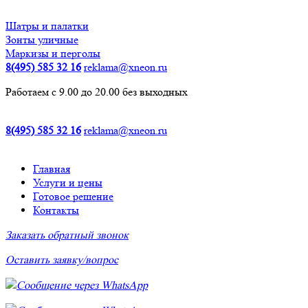
Шатры и палатки
Зонты уличные
Маркизы и перголы
8(495) 585 32 16
reklama@xneon.ru
Работаем с 9.00 до 20.00 без выходных
8(495) 585 32 16
reklama@xneon.ru
Главная
Услуги и цены
Готовое решение
Контакты
Заказать обратный звонок
Оставить заявку/вопрос
Сообщение через WhatsApp